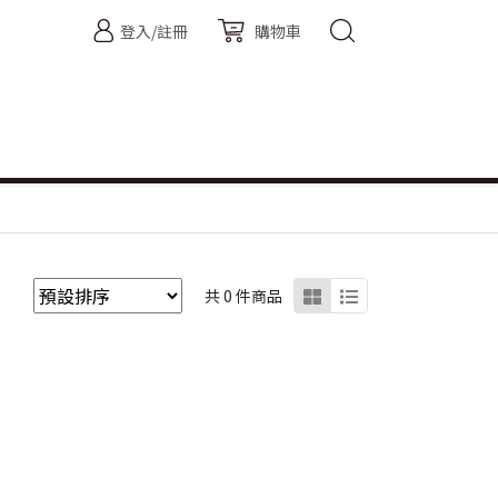
登入/註冊
購物車
共 0 件商品