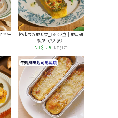
｜地瓜研
慢烤青醬地呱燒_140G/盒｜地瓜研
製所（2入裝）
NT$159
NT$179