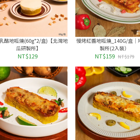
乳酪地呱燒(60g*2/盒)【北灣地
慢烤紅醬地呱燒_140G/盒
瓜研製所】
製所(2入裝）
NT$129
NT$159
NT$179