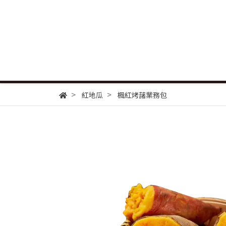
紅地瓜
楓紅烤藷業務包