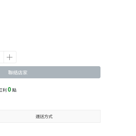
聯絡店家
0
紅利
點
運送方式