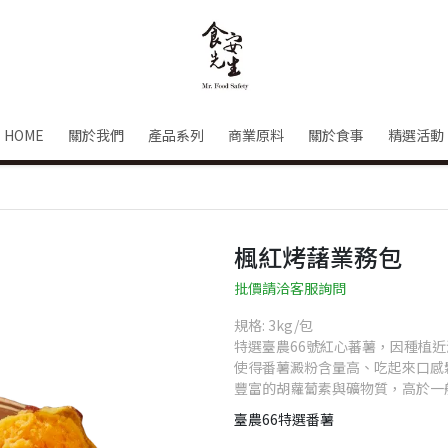
HOME
關於我們
產品系列
商業原料
關於食事
精選活動
楓紅烤藷業務包
批價請洽客服詢問
規格: 3kg/包
特選臺農66號紅心蕃薯，因種植
使得番薯澱粉含量高、吃起來口感
豐富的胡蘿蔔素與礦物質，高於一
臺農66特選番薯