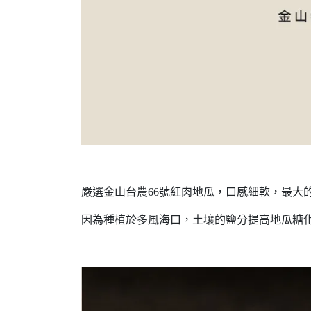
嚴選金山台農66號紅肉地瓜，口感細軟，最大
因為種植於多風海口，土壤的鹽分提高地瓜糖