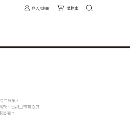
登入/註冊
購物車
近海口多風，
鬆軟、香甜且帶有Ｑ度。
般番薯。