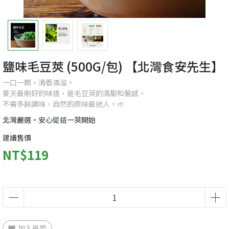
鹽味毛豆莢 (500G/包) 【北灣食安先生】
一口一顆，清香滿溢。
夏天最剛好的味道，是毛豆莢的清甜和脆感。
不需多餘調味，自然的原味最迷人。🌱
北灣嚴選・安心從這一莢開始
建議售價
NT$119
加入最愛