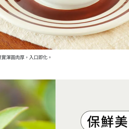
果實渾圓肉厚，入口即化。
。