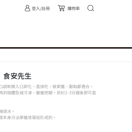
登入/註冊
購物車
包｜食安先生
口感軟嫩入口即化，直接吃，做果醬、甜點都適合。
再到個體急速冷凍，層層把關。拆封2-3分鐘後即可直
複退冰。
莓本身分泌果糖液凝結形成的。