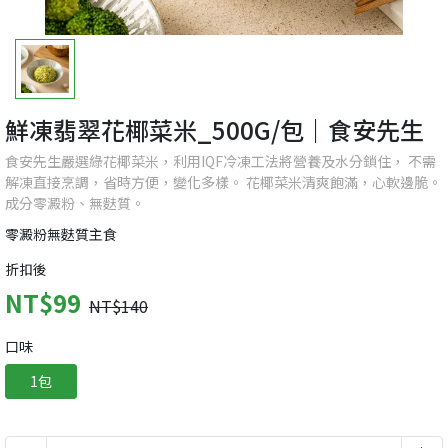
鮮凍翡翠花椰菜米_500G/包｜食安先生
食安先生嚴選綠花椰菜米，利用IQF冷凍工法將營養及水分鎖住， 不需
解凍直接烹調，省時方便，變化多樣。 花椰菜米清爽飽滿，心軟邊脆。
成分零澱粉、無麩質。
零澱粉無麩質主食
折扣後
NT$99
NT$140
口味
1包