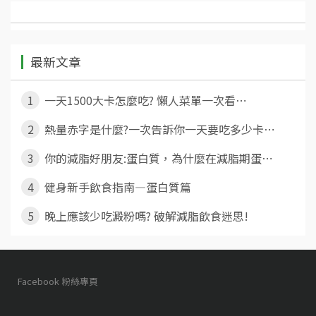
最新文章
1
一天1500大卡怎麼吃? 懶人菜單一次看⋯
2
熱量赤字是什麼?一次告訴你一天要吃多少卡⋯
3
你的減脂好朋友:蛋白質，為什麼在減脂期蛋⋯
4
健身新手飲食指南—蛋白質篇
5
晚上應該少吃澱粉嗎? 破解減脂飲食迷思!
Facebook 粉絲專頁